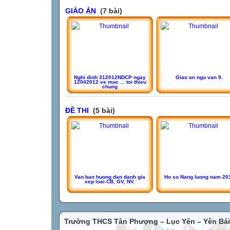
GIÁO ÁN
(7 bài)
Nghi dinh 312012NDCP ngay
Giao an ngu van 9.
12042012 ve muc ... toi thieu
chung
ĐỀ THI
(5 bài)
Van ban huong dan danh gia
Ho so Nang luong nam 20
xep loai CB, GV, NV.
Trường THCS Tân Phượng – Lục Yên – Yên Bái