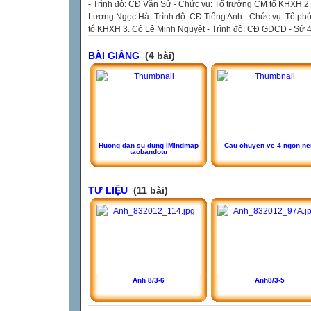
- Trình độ: CĐ Văn Sử - Chức vụ: Tổ trưởng CM tổ KHXH 2
Lương Ngọc Hà- Trình độ: CĐ Tiếng Anh - Chức vụ: Tổ ph
tổ KHXH 3. Cô Lê Minh Nguyệt - Trình độ: CĐ GDCD - Sử 4.
BÀI GIẢNG
(4 bài)
Huong dan su dung iMindmap
Cau chuyen ve 4 ngon ne
taobandotu
TƯ LIỆU
(11 bài)
Anh 8/3-6
Anh8/3-5